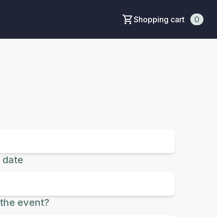
Shopping cart
0
 date
the event?