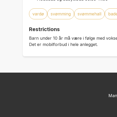
vardø
svømming
svømmehall
bad
Restrictions
Barn under 10 år må være i følge med voks
Det er mobilforbud i hele anlegget.
Man