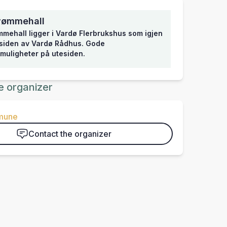
vømmehall
mehall ligger i Vardø Flerbrukshus som igjen
 siden av Vardø Rådhus. Gode
muligheter på utesiden.
e organizer
mune
Contact the organizer