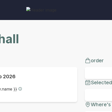
all
order
p 2026
Selected
ty.name }}
Where's 