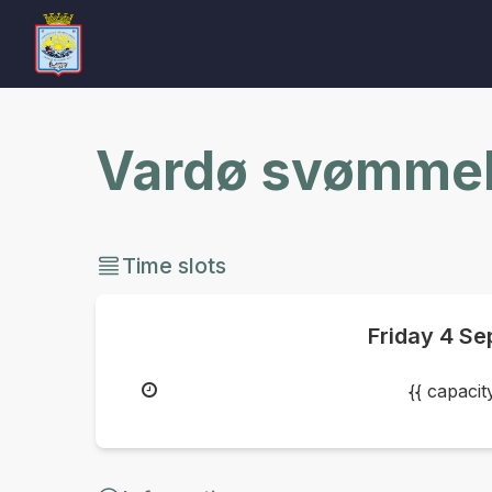
Vardø svømmeh
Time slots
Friday
4 Se
{{ capaci