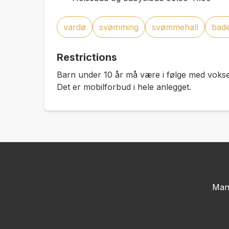
vardø
svømming
svømmehall
bad
Restrictions
Barn under 10 år må være i følge med voks
Det er mobilforbud i hele anlegget.
Man