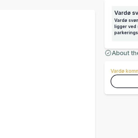
Vardø s
Vardø svøm
ligger ved
parkerings
About th
Vardø kom