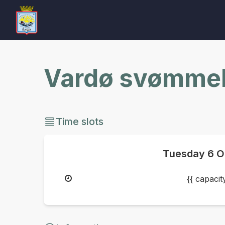
Vardø svømmeh
Time slots
Tuesday
6 O
{{ capaci