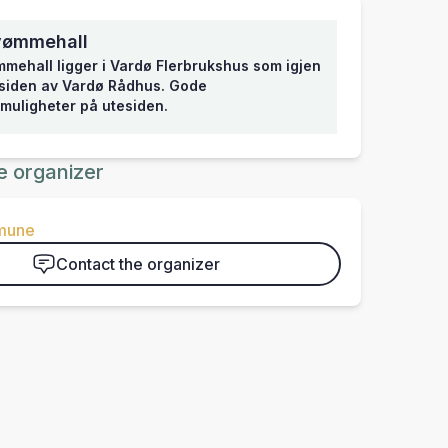
vømmehall
mehall ligger i Vardø Flerbrukshus som igjen
 siden av Vardø Rådhus. Gode
muligheter på utesiden.
e organizer
mune
Contact the organizer