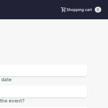
Shopping cart
0
 date
the event?