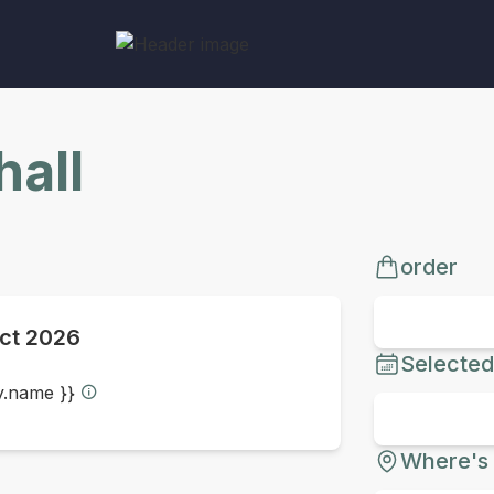
all
order
ct 2026
Selected
ty.name }}
Where's 