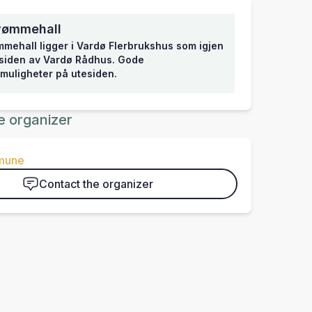
vømmehall
mehall ligger i Vardø Flerbrukshus som igjen
 siden av Vardø Rådhus. Gode
muligheter på utesiden.
e organizer
mune
Contact the organizer