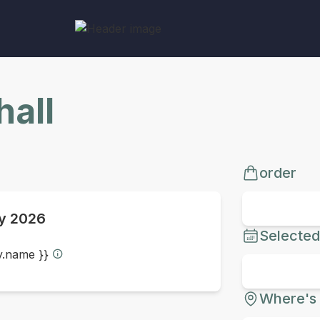
all
order
y 2026
Selected
ty.name }}
Where's 