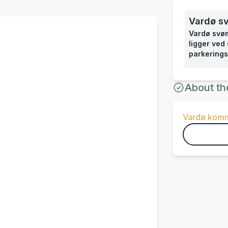
Vardø s
Vardø svøm
ligger ved
parkerings
About th
Vardø kom