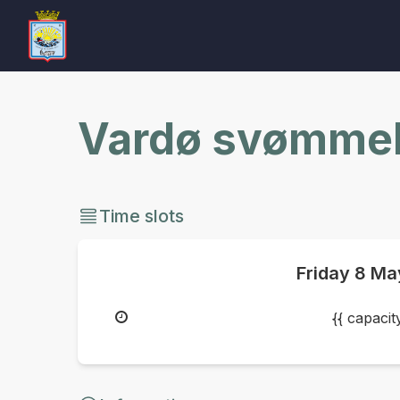
Vardø svømmeh
Time slots
Friday
8 Ma
{{ capaci