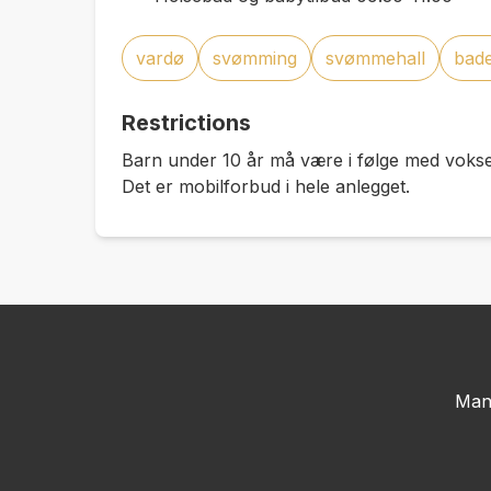
vardø
svømming
svømmehall
bad
Restrictions
Barn under 10 år må være i følge med voks
Det er mobilforbud i hele anlegget.
Man