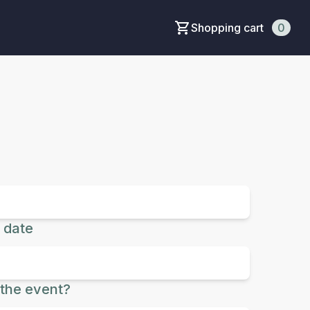
Shopping cart
0
 date
the event?