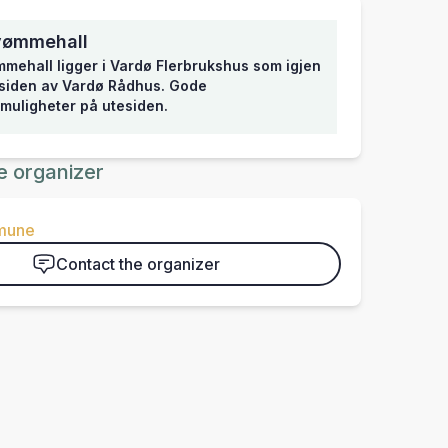
vømmehall
mehall ligger i Vardø Flerbrukshus som igjen
 siden av Vardø Rådhus. Gode
muligheter på utesiden.
e organizer
mune
Contact the organizer