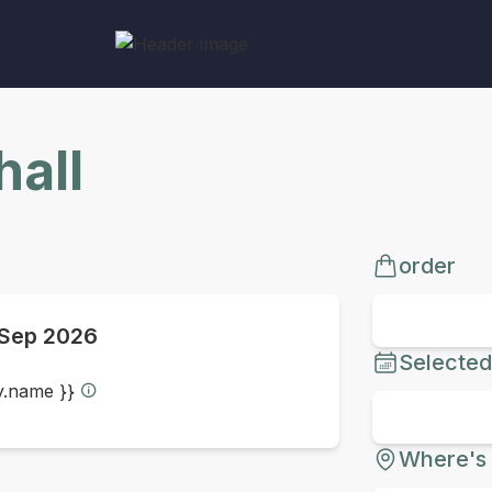
all
order
 Sep 2026
Selected
ty.name }}
Where's 