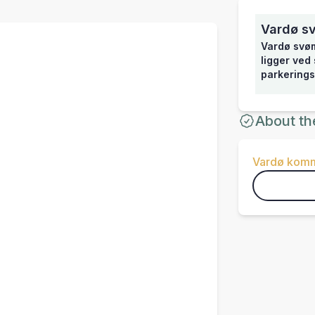
Vardø s
Vardø svøm
ligger ved
parkerings
About th
Vardø kom