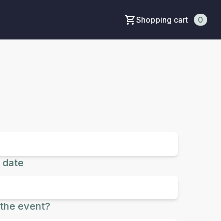
Shopping cart
0
 date
the event?