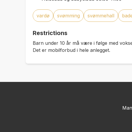
vardø
svømming
svømmehall
bad
Restrictions
Barn under 10 år må være i følge med voks
Det er mobilforbud i hele anlegget.
Man