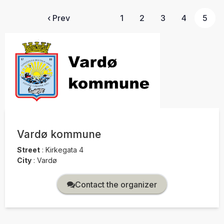
‹ Prev
1
2
3
4
5
Vardø kommune
Street
:
Kirkegata 4
City
:
Vardø
Contact the organizer