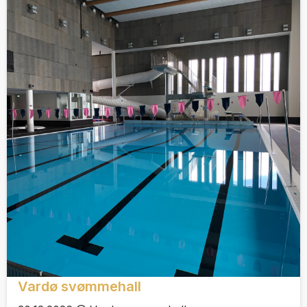
Vardø svømmehall