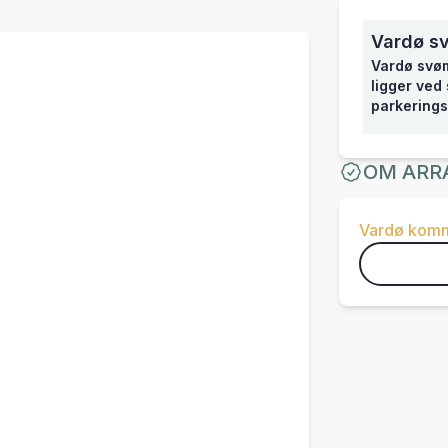
Vardø s
Vardø svøm
ligger ved
parkerings
OM ARR
Vardø kom