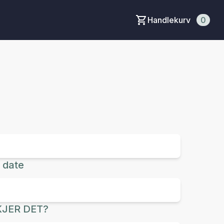
Handlekurv
0
 date
JER DET?