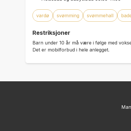
vardø
svømming
svømmehall
bad
Restriksjoner
Barn under 10 år må være i følge med voks
Det er mobilforbud i hele anlegget.
Man