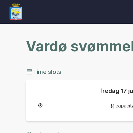
Vardø svømmeh
Time slots
fredag
17 j
{{ capaci