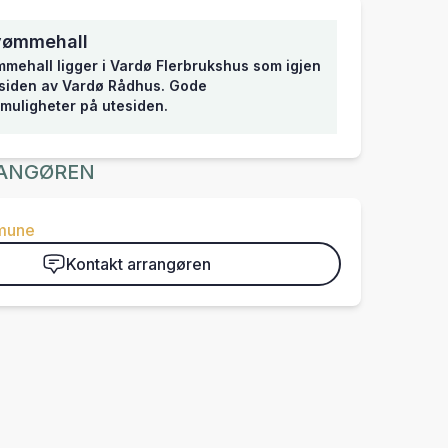
vømmehall
mehall ligger i Vardø Flerbrukshus som igjen
 siden av Vardø Rådhus. Gode
muligheter på utesiden.
ANGØREN
mune
Kontakt arrangøren