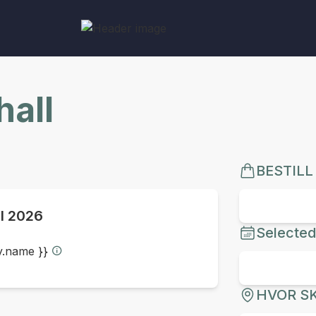
all
BESTILL
ul 2026
Selected
ty.name }}
HVOR SK