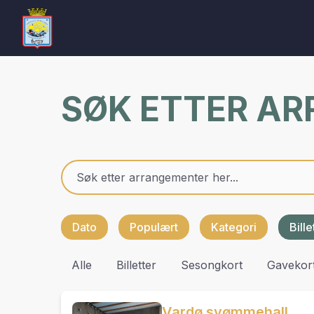
SØK ETTER A
Dato
Populært
Kategori
Bill
Alle
Billetter
Sesongkort
Gavekor
Vardø svømmehall