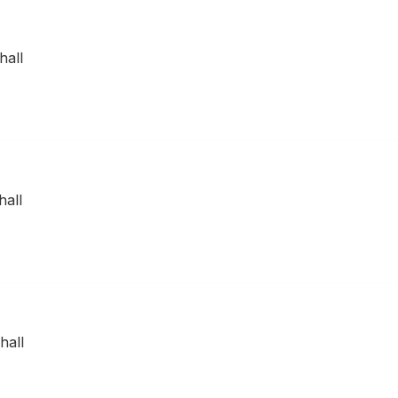
hall
all
hall