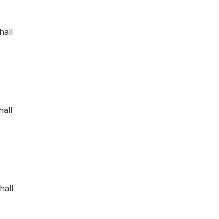
hall
all
hall