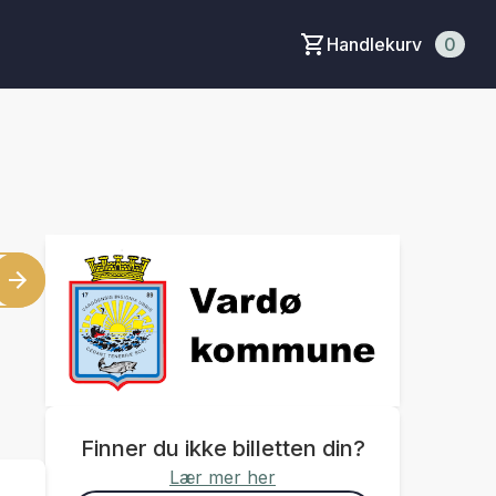
Handlekurv
0
Finner du ikke billetten din?
Lær mer her