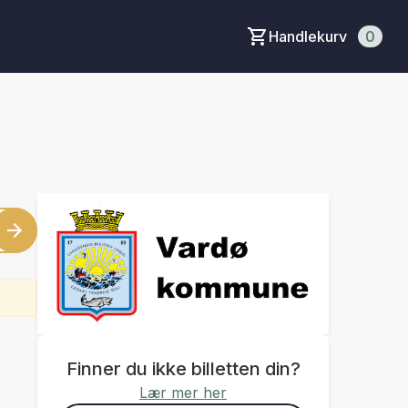
Handlekurv
0
Finner du ikke billetten din?
Lær mer her