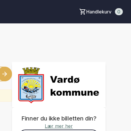
Handlekurv
0
Finner du ikke billetten din?
Lær mer her