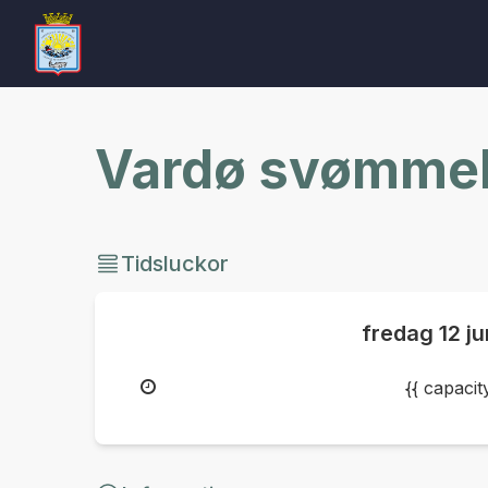
Vardø svømmeh
Tidsluckor
fredag
12 j
{{ capaci