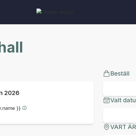
all
Beställ
un 2026
Valt dat
ty.name }}
VART Ä