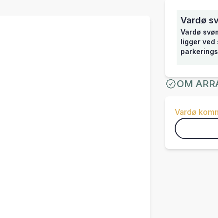
Vardø s
Vardø svøm
ligger ved
parkerings
OM ARR
Vardø kom