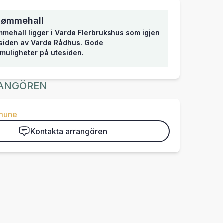
vømmehall
mehall ligger i Vardø Flerbrukshus som igjen
 siden av Vardø Rådhus. Gode
muligheter på utesiden.
ANGÖREN
mune
Kontakta arrangören