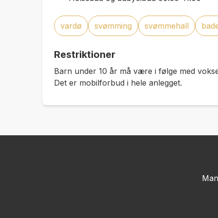
vardø
svømming
svømmehall
bad
Restriktioner
Barn under 10 år må være i følge med voks
Det er mobilforbud i hele anlegget.
Man