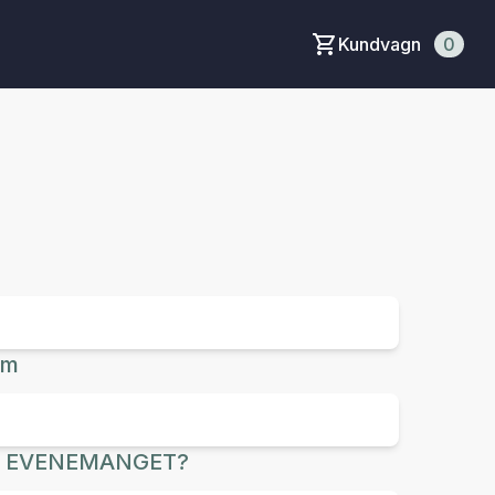
Kundvagn
0
um
R EVENEMANGET?