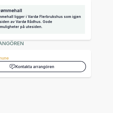
vømmehall
mehall ligger i Vardø Flerbrukshus som igjen
 siden av Vardø Rådhus. Gode
muligheter på utesiden.
ANGÖREN
mune
Kontakta arrangören