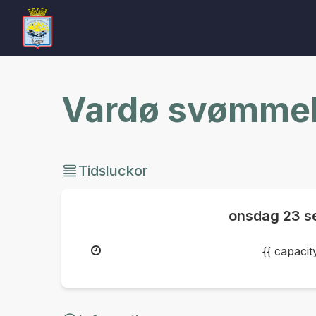
Vardø svømmeh
Tidsluckor
onsdag
23 s
{{ capaci