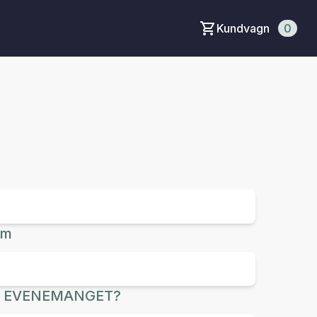
Kundvagn
0
um
R EVENEMANGET?