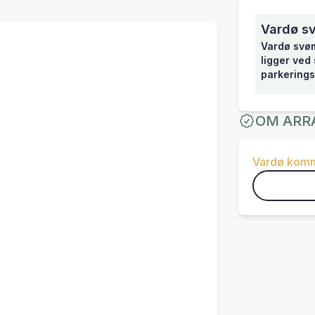
Vardø s
Vardø svøm
ligger ved
parkerings
OM ARR
Vardø kom