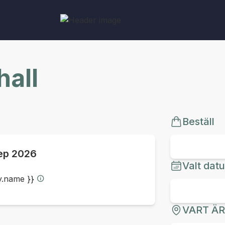
all
Beställ
ep 2026
Valt dat
ty.name }}
VART Ä