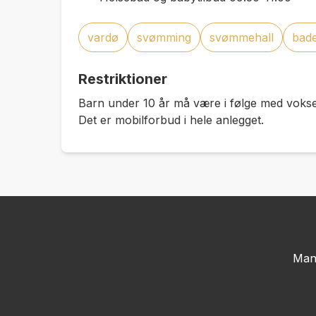
vardø
svømming
svømmehall
bad
Restriktioner
Barn under 10 år må være i følge med voks
Det er mobilforbud i hele anlegget.
Man