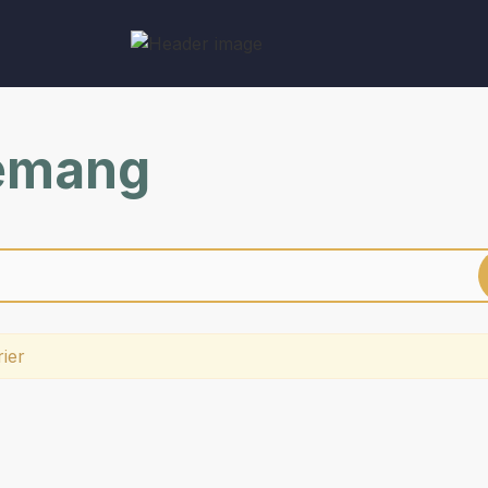
nemang
rier