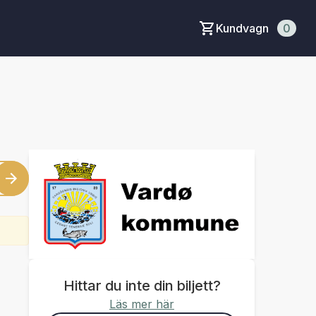
Kundvagn
0
Hittar du inte din biljett?
Läs mer här