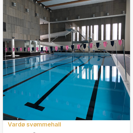
Vardø svømmehall