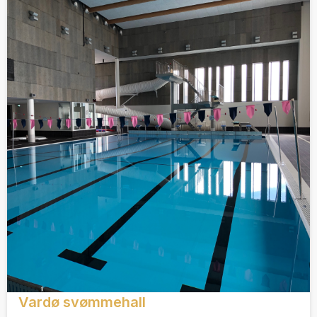
Vardø svømmehall