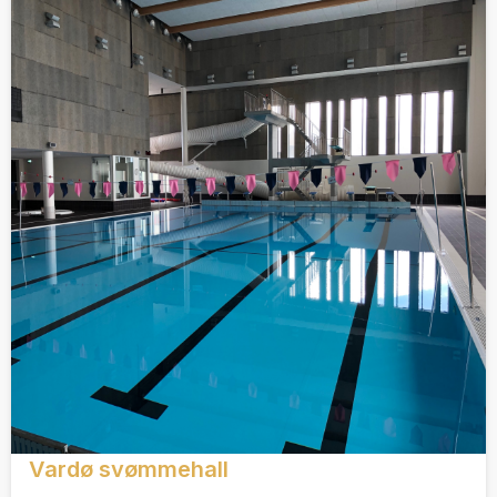
Vardø svømmehall