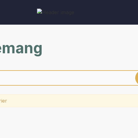
nemang
rier