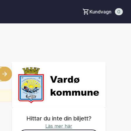
Kundvagn
0
Hittar du inte din biljett?
Läs mer här