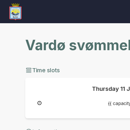
Vardø svømmeh
Time slots
Thursday
11 
{{ capaci